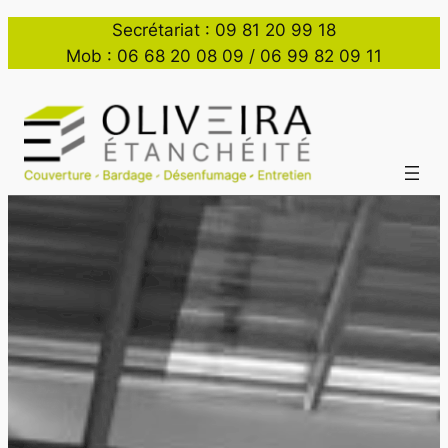
Secrétariat : 09 81 20 99 18
Mob : 06 68 20 08 09 / 06 99 82 09 11